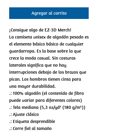
Agregar al carrito
¡Consigue algo de EZ-3D Merch!
La camiseta unisex de algodón pesado es
el elemento básico básico de cualquier
guardarropa. Es la base sobre la que
crece la moda casual. Sin costuras
laterales significa que no hay
interrupciones debajo de los brazos que
pican. Los hombros tienen cinta para
una mayor durabilidad.
.: 100% algodón (el contenido de fibra
puede variar para diferentes colores)
.: Tela mediana (5,3 oz/yd² (180 g/m²))
.: Ajuste clásico
.: Etiqueta desprendible
.: Corre fiel al tamaño
S
ME
L
SG
2X
3X
4X
5X