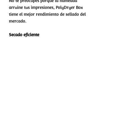
No te preocupes porque la humedad
arruine tus impresiones, PolyDryer Box
tiene el mejor rendimiento de sellado del
mercado.
Secado eficiente
El flujo de aire de 360° asegura un
secado uniforme de tu carrete sin
dañarlo. Compatible con todos los
materiales de impresión 3D populares.
No hay reseñas todavía
Comparte tu opinión. Deja la primera
reseña.
Dejar una reseña